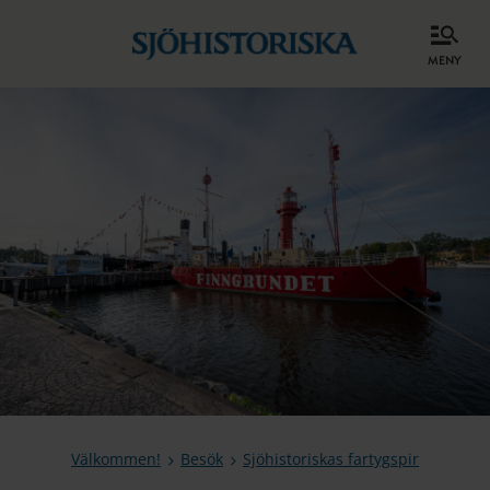
meny
Välkommen!
Besök
Sjöhistoriskas fartygspir