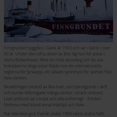
Finngrundet byggdes i Gävle år 1903 och var i tjänst i över
60 år. Under den isfria delen av året låg hon för ankar i
södra Bottenhavet. Med sin röda skrovfärg och de vita
bokstäverna längs sidan följde hon de internationella
reglerna för fyrskepp, ett välkänt synintryck för sjömän från
hela världen.
Besättningen bestod av åtta man, som tjänstgjorde i skift
och kunde tillbringade många veckor i sträck ombord.
Livet ombord var inrutat och ofta enformigt – fritiden
fördrevs med bland annat träslöjd och fiske.
När tekniken gick framåt under 1900-talets andra hälft,