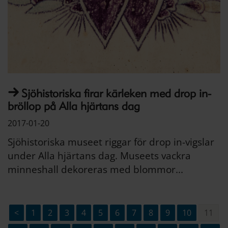
Sjöhistoriska firar kärleken med drop in-
bröllop på Alla hjärtans dag
2017-01-20
Sjöhistoriska museet riggar för drop in-vigslar
under Alla hjärtans dag. Museets vackra
minneshall dekoreras med blommor...
<
1
2
3
4
5
6
7
8
9
10
11