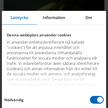
Samtycke
Information
Om
Denna webbplats använder cookies
Vi använder enhetsidentifierare (så kallade
"cookies") för att anpassa innehållet och
annonserna till användarna, tillhandahålla
funktionalitet för sociala medier och analysera vår
trafik. Vi vidarebefordrar även sådana identifierare
(cookies) och annan information från din enhet till
de sociala medier och annons- och analysföretag
Det gåtfulla skeppsvraket vid Dalarö
som vi samarbetar med. Dessa kan i sin tur
identifierat
kombinera informationen med annan information
som du har tillhandahållit dem eller som de har
2017-05-11
samlat in när du har använt deras tjänster. För mer
Samtyckesval
På bottnen runt Dalarö vilar flera skeppsvrak.
Nödvändig
information, se
cookies
.
Ett av de vrak som gäckat marinarkeologer