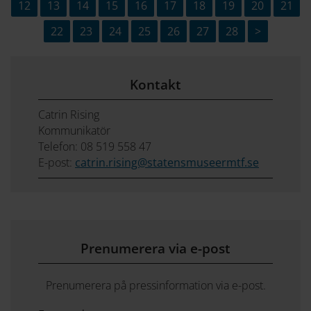
12
13
14
15
16
17
18
19
20
21
22
23
24
25
26
27
28
>
Kontakt
Catrin Rising
Kommunikatör
Telefon: 08 519 558 47
E-post:
catrin.rising@statensmuseermtf.se
Prenumerera via e-post
Prenumerera på pressinformation via e-post.