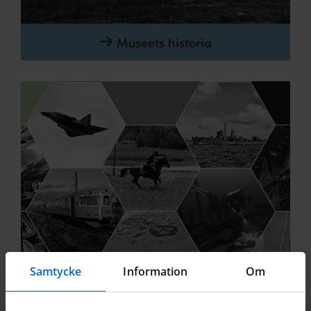
Museets historia
Samtycke
Information
Om
En del av SMMTF