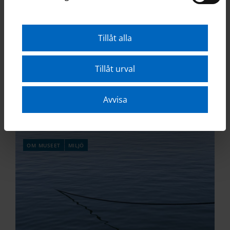
Tillåt alla
Tillåt urval
Lediga jobb
Avvisa
om museet
miljö