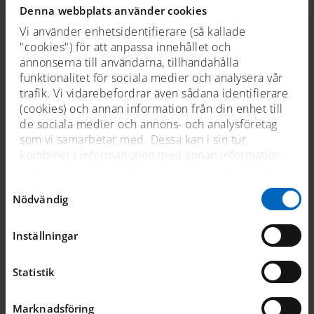
Denna webbplats använder cookies
Vi använder enhetsidentifierare (så kallade
"cookies") för att anpassa innehållet och
annonserna till användarna, tillhandahålla
funktionalitet för sociala medier och analysera vår
trafik. Vi vidarebefordrar även sådana identifierare
(cookies) och annan information från din enhet till
de sociala medier och annons- och analysföretag
som vi samarbetar med. Dessa kan i sin tur
kombinera informationen med annan information
som du har tillhandahållit dem eller som de har
samlat in när du har använt deras tjänster. För mer
Samtyckesval
Nödvändig
information, se
cookies
.
Sjöhistoriskas Vänner
Inställningar
Statistik
om museet
Marknadsföring