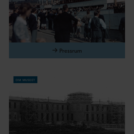
Pressrum
om museet