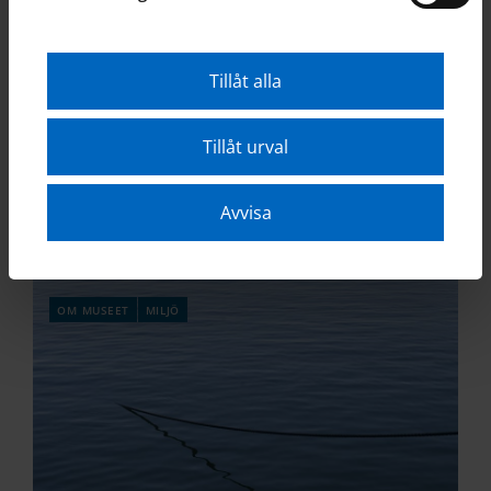
Tillåt alla
Tillåt urval
Lediga jobb
Avvisa
om museet
miljö