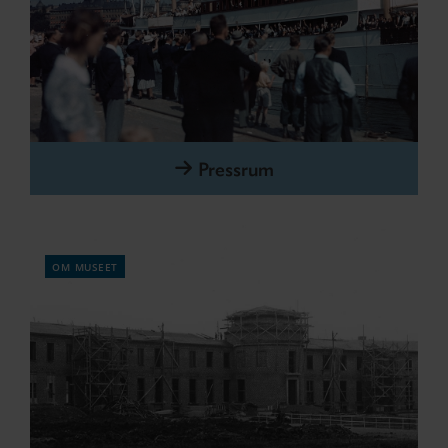
Pressrum
om museet