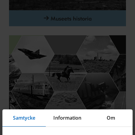
Museets historia
Samtycke
Information
Om
En del av SMMTF