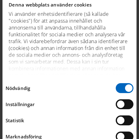
Denna webbplats använder cookies
Vi använder enhetsidentifierare (så kallade
"cookies") för att anpassa innehållet och
annonserna till användarna, tillhandahålla
funktionalitet för sociala medier och analysera vår
trafik. Vi vidarebefordrar även sådana identifierare
(cookies) och annan information från din enhet till
de sociala medier och annons- och analysföretag
som vi samarbetar med. Dessa kan i sin tur
kombinera informationen med annan information
som du har tillhandahållit dem eller som de har
samlat in när du har använt deras tjänster. För mer
Samtyckesval
Nödvändig
information, se
cookies
.
Sjöhistoriskas Vänner
Inställningar
Statistik
om museet
Marknadsföring