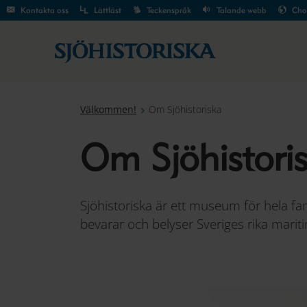
Kontakta oss
Lättläst
Teckenspråk
Talande webb
Cho
Välkommen!
Om Sjöhistoriska
Om Sjöhistori
Sjöhistoriska är ett museum för hela fam
bevarar och belyser Sveriges rika mariti