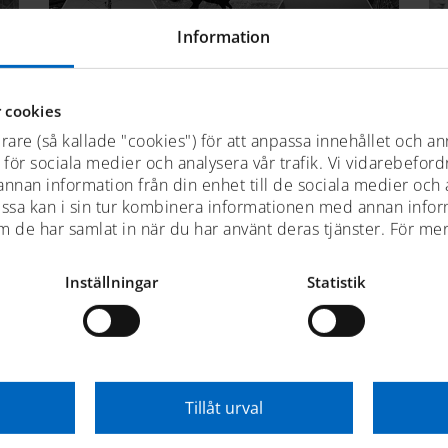
Information
 cookies
rare (så kallade "cookies") för att anpassa innehållet och an
En del av SMMTF
t för sociala medier och analysera vår trafik. Vi vidarebefor
 annan information från din enhet till de sociala medier och
ssa kan i sin tur kombinera informationen med annan info
om de har samlat in när du har använt deras tjänster. För me
om museet
miljö
Inställningar
Statistik
Tillåt urval