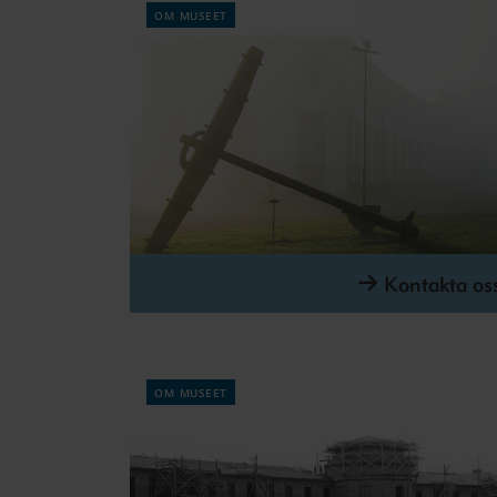
om museet
Kontakta os
om museet