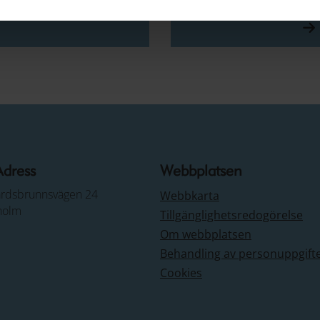
Adress
Webbplatsen
årdsbrunnsvägen 24
Webbkarta
holm
Tillgänglighetsredogörelse
Om webbplatsen
Behandling av personuppgift
Cookies