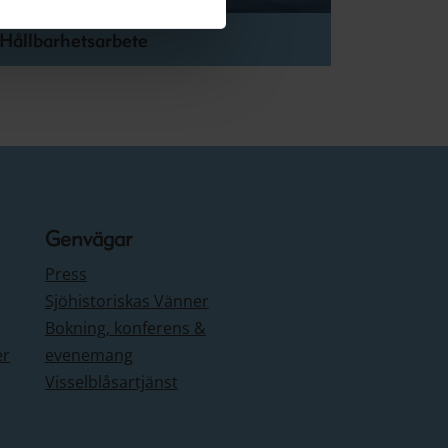
Hållbarhetsarbete
Genvägar
Press
Sjöhistoriskas Vänner
Bokning, konferens &
er
evenemang
Visselblåsartjänst