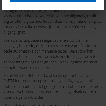
www.webbriktlinjer.se. Därefter upprättades en plan för
de åtgärder som måste genomföras för att
www.sjohistoriska.se ska följa lagen om tillgänglighet till
digital offentlig service. Sedan dess har nya rutiner skapats
för att säkerställa att www.sjohistoriska.se håller en hög
tillgänglighet.
Exempelvis uppdateras åtgärdsplanen och den här
tillgänglighetsredogörelsen minst en gång per år utifrån
både automatiska och manuella tester. Dessutom har
tillgänglighetsriktlinjerna arbetats in i det dagliga arbetet
genom integrering i design- och utvecklingsfaserna samt
kompletterande testrutiner.
Parallellt med det tekniska utvecklingsarbetet verkar
SMTM internt för att upprätthålla god tillgänglighet på
publicerat material. Det görs genom att utbilda redaktörer,
granska webbinnehåll samt upprätta åtgärdsplaner och
löpande genomföra dem.
Webbplatsen publicerades våren 2016.