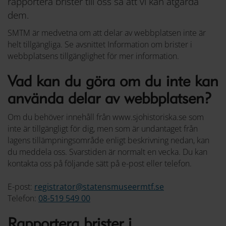
rapportera brister till oss så att vi kan åtgärda
dem.
SMTM är medvetna om att delar av webbplatsen inte är
helt tillgängliga. Se avsnittet Information om brister i
webbplatsens tillgänglighet för mer information.
Vad kan du göra om du inte kan
använda delar av webbplatsen?
Om du behöver innehåll från www.sjohistoriska.se som
inte är tillgängligt för dig, men som är undantaget från
lagens tillämpningsområde enligt beskrivning nedan, kan
du meddela oss. Svarstiden är normalt en vecka. Du kan
kontakta oss på följande sätt på e-post eller telefon.
E-post:
registrator@statensmuseermtf.se
Telefon:
08-519 549 00
Rapportera brister i