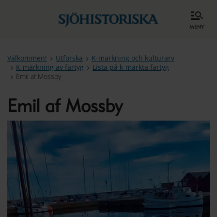
meny
Välkommen!
Utforska
K-märkning och kulturarv
K-märkning av fartyg
Lista på k-märkta fartyg
Emil af Mossby
Emil af Mossby