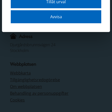
Tillåt urval
Kontakt
Telefon: 08-519 549 00
Avvisa
E-post:
sjohistoriska@smtm.se
Mer kontaktinformation
Adress
Djurgårdsbrunnsvägen 24
Stockholm
Webbplatsen
Webbkarta
Tillgänglighetsredogörelse
Om webbplatsen
Behandling av personuppgifter
Cookies