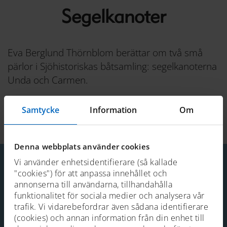
Segelkanoter
Eva Berglund Thörnblom berättar om två små
pärlor i Sjöhistoriskas båtsamling: segelkanoterna
Unda och Carmen.
Samtycke
Information
Om
Senast uppdaterad 2022-05-16
Denna webbplats använder cookies
Vi använder enhetsidentifierare (så kallade
"cookies") för att anpassa innehållet och
annonserna till användarna, tillhandahålla
Kontakt
funktionalitet för sociala medier och analysera vår
Telefon: 08-519 549 00
trafik. Vi vidarebefordrar även sådana identifierare
E-post:
sjohistoriska@smtm.se
(cookies) och annan information från din enhet till
Mer kontaktinformation