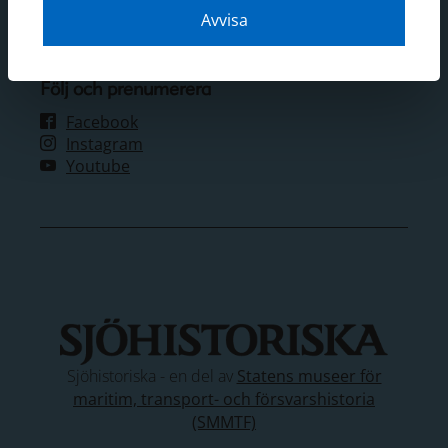
Bokning, konferens & evenemang
Avvisa
Visselblåsartjänst
Följ och prenumerera
Facebook
Instagram
Youtube
Sjöhistoriska - en del av
Statens museer för
maritim, transport- och försvarshistoria
(SMMTF)