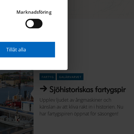
Marknadsföring
Tillåt alla
fartyg
galärvarvet
Sjöhistoriskas fartygspir
Upplev ljudet av ångmaskiner och
känslan av att kliva rakt in i historien. Nu
har fartygspiren öppnat för säsongen!