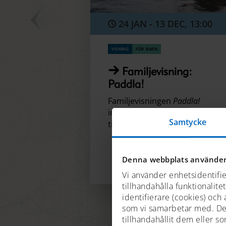
Föregående
24 JAN - 13 DEC, 13:00
sida
visning
för barn
Familjevisning:
Paddla!
Familjevisningen
Paddla!
introducerar barn och familjer
Samtycke
till paddling.
Denna webbplats använder
Vi använder enhetsidentifie
tillhandahålla funktionalite
identifierare (cookies) och
som vi samarbetar med. De
tillhandahållit dem eller s