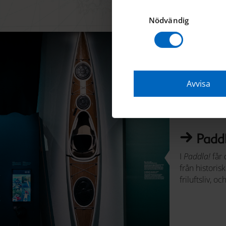
Samtyckesval
Nödvändig
Avvisa
Paddl
I
Paddla!
får 
från historis
friluftsliv, 
ständigt söke