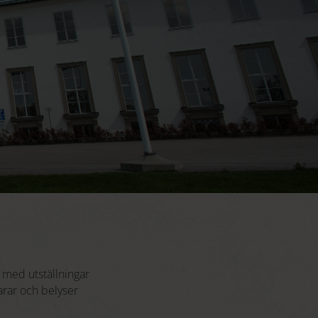
 med utställningar
arar och belyser