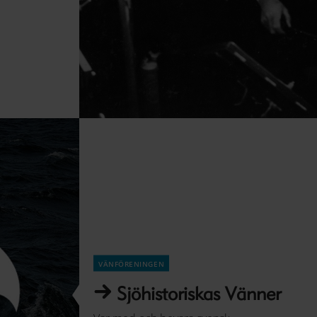
toriska hans
vänföreningen
Sjöhistoriskas Vänner