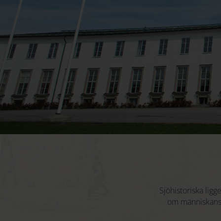
Sjöhistoriska lig
om människans r