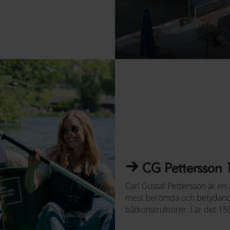
CG Pettersson 
Carl Gustaf Pettersson är en 
mest berömda och betydan
båtkonstruktörer. I är det 15
han föddes och under jubile