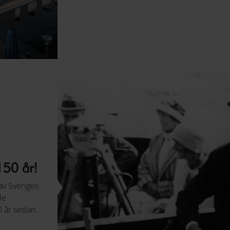
150 år!
av Sveriges
de
0 år sedan
umsåret år