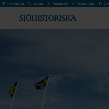
Kontakta oss
Lättläst
Teckenspråk
Talande webb
Cho