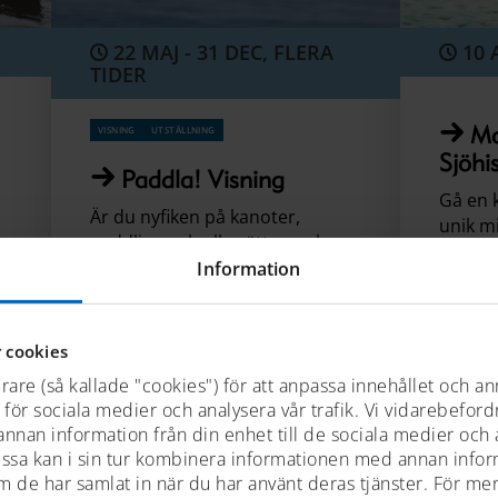
22 MAJ - 31 DEC, FLERA
10 
TIDER
visning
utställning
Ma
Sjöhis
Paddla! Visning
Gå en k
Är du nyfiken på kanoter,
unik m
paddling och alla sätt man kan
august
ta sig fram med hjälp av en
Information
Evenema
paddel? Följ med på en visning
genom paddlingens historia i
Sverige.
 cookies
rare (så kallade "cookies") för att anpassa innehållet och an
t för sociala medier och analysera vår trafik. Vi vidarebefor
 annan information från din enhet till de sociala medier och
ssa kan i sin tur kombinera informationen med annan info
Se hela kalendern
om de har samlat in när du har använt deras tjänster. För me