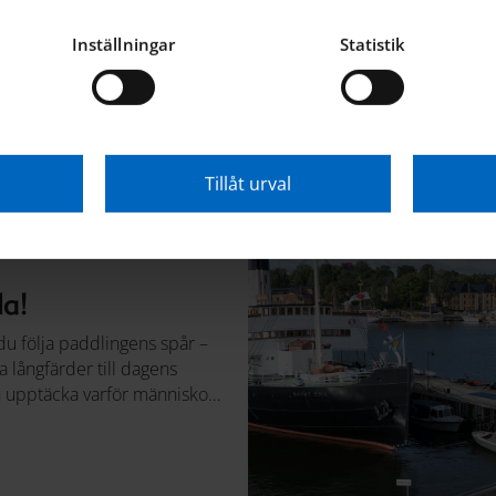
Inställningar
Statistik
Tillåt urval
a!
du följa paddlingens spår –
ka långfärder till dagens
och upptäcka varför människor
r sig ut på vattnet.