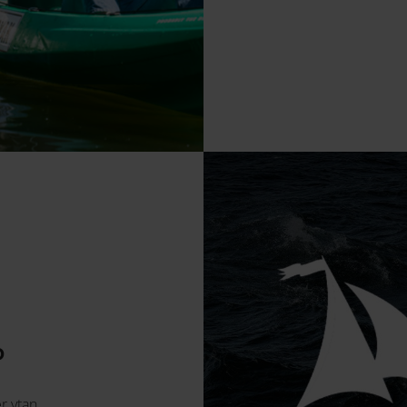
2026 uppmärksammar Sjöhis
gärning på flera sätt.
b
r ytan