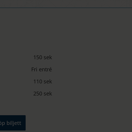
150 sek
Fri entré
110 sek
250 sek
p biljett