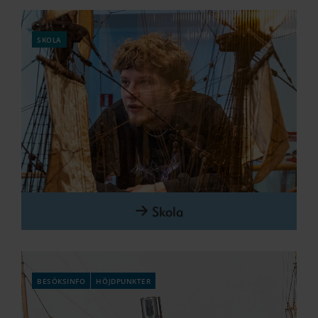
skola
Skola
besöksinfo
höjdpunkter