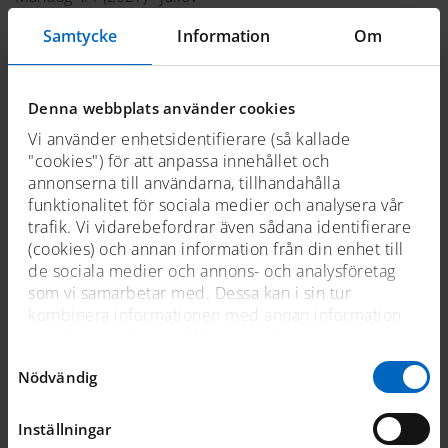
Samtycke
Information
Om
Stängt
19–20/6 - midsommarafton och midsommardag
23–25/12 - julstängt
Denna webbplats använder cookies
Vi använder enhetsidentifierare (så kallade
31/12 - nyårsafton
"cookies") för att anpassa innehållet och
1/1 (2027) - nyårsdagen
annonserna till användarna, tillhandahålla
funktionalitet för sociala medier och analysera vår
Sjöhistoriskas Fartygspir
trafik. Vi vidarebefordrar även sådana identifierare
(cookies) och annan information från din enhet till
de sociala medier och annons- och analysföretag
Säsongsöppet 29 maj – 13 september 2026
som vi samarbetar med. Dessa kan i sin tur
Tisdag-söndag kl. 11-18
kombinera informationen med annan information
som du har tillhandahållit dem eller som de har
Stängt
samlat in när du har använt deras tjänster. För mer
Samtyckesval
Nödvändig
information, se
cookies
.
5/6 (förberedelser för Nationaldagsfirande 6 juni)
19–20/6 - midsommarafton och midsommardag
Inställningar