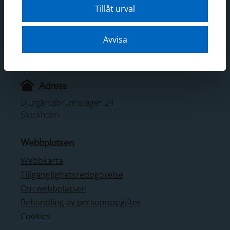
Tillåt urval
Kontakt
Telefon: 08-519 549 00
Avvisa
E-post:
sjohistoriska@smtm.se
Mer kontaktinformation
Adress
Djurgårdsbrunnsvägen 24
Stockholm
Webbplatsen
Webbkarta
Tillgänglighetsredogörelse
Om webbplatsen
Behandling av personuppgifter
Cookies