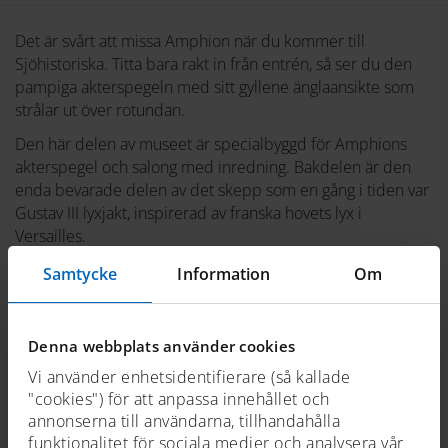
Det är svårt att missa Amphion när du kommer till
Sjöhistoriska. Titta bara rakt in från entrén, så ser du den
pampiga akterspegeln med sitt gyllene änglaansikte som
strålar ut över rotundan.
Den här delen av museet är specialbyggd för Amphions
akterspegel och salong med inredning. Bakdelen är den
enda bevarade delen av det skepp som en gång i tiden var
Gustav III lyxjakt, inspirerad av franska hovets lyx i
Versailles.
Amphion tillhör museets basutställningar och här kan du
Samtycke
Information
Om
fördjupa dig i Amphions öden och äventyr samt ta en titt in
i kajutan.
Denna webbplats använder cookies
Vi använder enhetsidentifierare (så kallade
"cookies") för att anpassa innehållet och
annonserna till användarna, tillhandahålla
funktionalitet för sociala medier och analysera vår