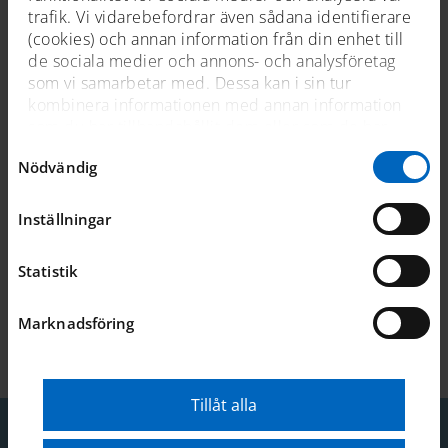
trafik. Vi vidarebefordrar även sådana identifierare
(cookies) och annan information från din enhet till
de sociala medier och annons- och analysföretag
som vi samarbetar med. Dessa kan i sin tur
kombinera informationen med annan information
som du har tillhandahållit dem eller som de har
samlat in när du har använt deras tjänster. För mer
Samtyckesval
Nödvändig
information, se
cookies
.
Amphion - en ikon på Sjöhistoriska
Inställningar
Statistik
Previous
Nex
Marknadsföring
Senast uppdaterad 2023-04-12
Tillåt alla