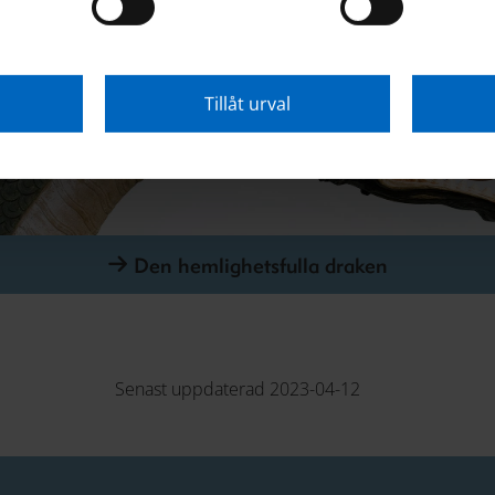
Tillåt urval
Den hemlighetsfulla draken
Senast uppdaterad 2023-04-12