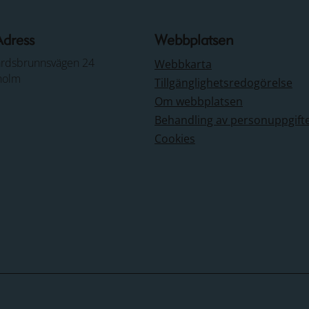
Adress
Webbplatsen
årdsbrunnsvägen 24
Webbkarta
holm
Tillgänglighetsredogörelse
Om webbplatsen
Behandling av personuppgift
Cookies