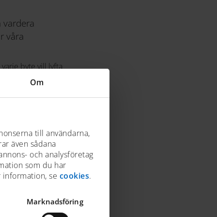
å vardera
r våra
arje byte vill lyfta
bland rariteterna i
Om
nonserna till användarna,
m galjonsbild på en
drar även sådana
 också en av museets
 annons- och analysföretag
rmation som du har
r information, se
cookies
.
Marknadsföring