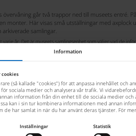
s övervåning går två trappor ned till museets entré. P
 en monter. Här visas små utställningar med axplock u
 arkiverade samlingar.
t varje år. Det är museets samlingsenhet som väljer vad de inför v
karna. Mycket finns att välja mellan i arkiv och magasin, liksom 
Information
trapphuset
 cookies
rare (så kallade "cookies") för att anpassa innehållet och an
appmontern hänger ett drakhuvud med svans. Den har suttit so
t för sociala medier och analysera vår trafik. Vi vidarebefor
igt 1800-tal. Du kan läsa mer om draken här på sidan. Draken är
 annan information från din enhet till de sociala medier och
vårt barnspår.
ssa kan i sin tur kombinera informationen med annan info
om de har samlat in när du har använt deras tjänster. För me
material:
Inställningar
Statistik