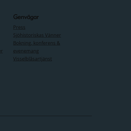
Genvägar
Press
Sjöhistoriskas Vänner
Bokning, konferens &
er
evenemang
Visselblåsartjänst