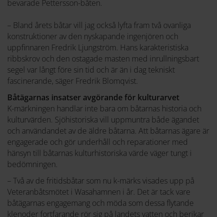
bevarade Pettersson-båten.
– Bland årets båtar vill jag också lyfta fram två ovanliga
konstruktioner av den nyskapande ingenjören och
uppfinnaren Fredrik Ljungström. Hans karakteristiska
ribbskrov och den ostagade masten med inrullningsbart
segel var långt före sin tid och är än i dag tekniskt
fascinerande, säger Fredrik Blomqvist.
Båtägarnas insatser avgörande för kulturarvet
K-märkningen handlar inte bara om båtarnas historia och
kulturvärden. Sjöhistoriska vill uppmuntra både ägandet
och användandet av de äldre båtarna. Att båtarnas ägare är
engagerade och gör underhåll och reparationer med
hänsyn till båtarnas kulturhistoriska värde väger tungt i
bedömningen.
– Två av de fritidsbåtar som nu k-märks visades upp på
Veteranbåtsmötet i Wasahamnen i år. Det är tack vare
båtägarnas engagemang och möda som dessa flytande
klenoder fortfarande rör sig på landets vatten och berikar