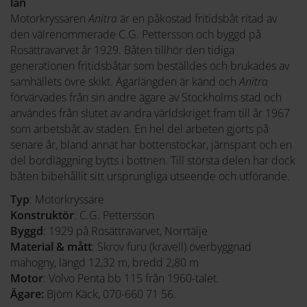
län
Motorkryssaren
Anitra
är en påkostad fritidsbåt ritad av
den välrenommerade C.G. Pettersson och byggd på
Rosättravarvet år 1929. Båten tillhör den tidiga
generationen fritidsbåtar som beställdes och brukades av
samhällets övre skikt. Ägarlängden är känd och
Anitra
förvärvades från sin andre ägare av Stockholms stad och
användes från slutet av andra världskriget fram till år 1967
som arbetsbåt av staden. En hel del arbeten gjorts på
senare år, bland annat har bottenstockar, järnspant och en
del bordläggning bytts i bottnen. Till största delen har dock
båten bibehållit sitt ursprungliga utseende och utförande.
Typ
: Motorkryssare
Konstruktör
: C.G. Pettersson
Byggd
: 1929 på Rosättravarvet, Norrtälje
Material & mått
: Skrov furu (kravell) överbyggnad
mahogny, längd 12,32 m, bredd 2,80 m
Motor
: Volvo Penta bb 115 från 1960-talet.
Ägare:
Björn Käck, 070-660 71 56.