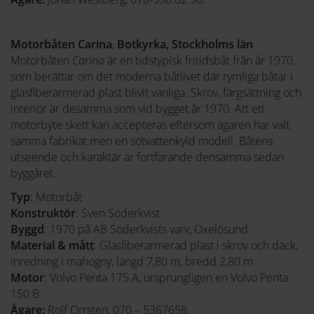
Motorbåten Carina
,
Botkyrka, Stockholms län
Motorbåten
Carina
är en tidstypisk fritidsbåt från år 1970,
som berättar om det moderna båtlivet där rymliga båtar i
glasfiberarmerad plast blivit vanliga. Skrov, färgsättning och
interiör är desamma som vid bygget år 1970. Att ett
motorbyte skett kan accepteras eftersom ägaren har valt
samma fabrikat men en sötvattenkyld modell. Båtens
utseende och karaktär är fortfarande densamma sedan
byggåret.
Typ
: Motorbåt
Konstruktör
: Sven Söderkvist
Byggd
: 1970 på AB Söderkvists varv, Oxelösund
Material & mått
: Glasfiberarmerad plast i skrov och däck,
inredning i mahogny, längd 7,80 m, bredd 2,80 m
Motor
: Volvo Penta 175 A, ursprungligen en Volvo Penta
150 B
Ägare:
Rolf Orrsten, 070 – 5367658.