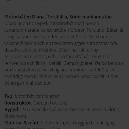
Motorbåten Diana, Torshälla, Södermanlands län
Diana
är en tidstypisk campingbåt ritad av den
välrenommerade konstruktören Gideon Forslund. Båten är
i originalskick, trots att den snart är 90 år! Den har en
välkänd historik och en medveten ägare som månar om
dess karaktär och historia. Båten har fått en ny
miljövänligare motor, och den förra från år 1961 har
renoverats och finns i behåll. Campingbåten
Diana
berättar
om fritidsbåtens utveckling under mitten av 1900-talet
samtidigt som klinktekniken i skrovet pekar bakåt i tiden
på en gammal tradition.
Typ
: Motorbåt, campingbåt
Konstruktör
: Gideon Forslund
Byggd
: 1937 sannolikt på Västerbrovarvet, Smedsudden,
Stockholm
Material & mått:
Skrov i furu, överbyggnad i mahogny,