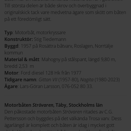
Till största delen är både skrov och överbyggnad i
originalskick tack vare medvetna ägare som skött om båten
på ett föredömligt sätt.
Typ
: Motorbåt, motorkryssare
Konstruktör:
Stig Tiedemann
Byggd
: 1957 på Rosättra båtvarv, Roslagen, Norrtälje
kommun
Material & mått
: Mahogny på stålspant, längd 9,80 m,
bredd 2,53 m
Motor
: Ford diesel 128 Hk från 1977
Tidigare namn
:
Gittan VII
(1957-80),
Nagita
(1980-2023)
Ägare
: Lars-Göran Larsson, 076-052 80 33.
Motorbåten
Strövaren
, Täby, Stockholms län
Den påkostade motorbåten
Strövaren
ritades av C.G.
Pettersson och byggdes på det välkända Trosa varv. Dess
ägarlängd är komplett och båten är idag i mycket gott