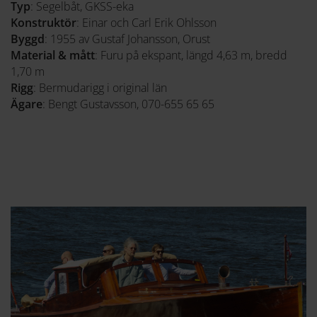
Typ
: Segelbåt, GKSS-eka
Konstruktör
: Einar och Carl Erik Ohlsson
Byggd
: 1955 av Gustaf Johansson, Orust
Material & mått
: Furu på ekspant, längd 4,63 m, bredd
1,70 m
Rigg
: Bermudarigg i original län
Ägare
: Bengt Gustavsson, 070-655 65 65