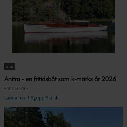
bild
Anitra - en fritidsbåt som k-märks år 2026
Foto: B.Käck
Ladda ned högupplöst