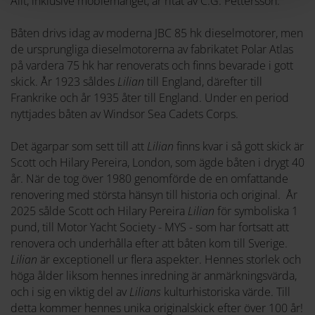
Allt, inklusive möblemanget, är ritat av C.G. Pettersson.
Båten drivs idag av moderna JBC 85 hk dieselmotorer, men
de ursprungliga dieselmotorerna av fabrikatet Polar Atlas
på vardera 75 hk har renoverats och finns bevarade i gott
skick. År 1923 såldes
Lilian
till England, därefter till
Frankrike och år 1935 åter till England. Under en period
nyttjades båten av Windsor Sea Cadets Corps.
Det ägarpar som sett till att
Lilian
finns kvar i så gott skick är
Scott och Hilary Pereira, London, som ägde båten i drygt 40
år. När de tog över 1980 genomförde de en omfattande
renovering med största hänsyn till historia och original. År
2025 sålde Scott och Hilary Pereira
Lilian
för symboliska 1
pund, till Motor Yacht Society - MYS - som har fortsatt att
renovera och underhålla efter att båten kom till Sverige.
Lilian
är exceptionell ur flera aspekter. Hennes storlek och
höga ålder liksom hennes inredning är anmärkningsvärda,
och i sig en viktig del av
Lilians
kulturhistoriska värde. Till
detta kommer hennes unika originalskick efter över 100 år!