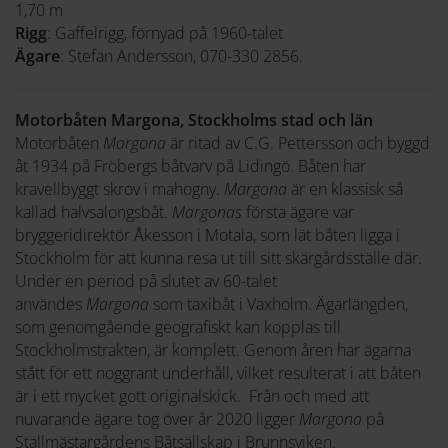
1,70 m
Rigg
: Gaffelrigg, förnyad på 1960-talet
Ägare
: Stefan Andersson, 070-330 2856.
Motorbåten Margona, Stockholms stad och län
Motorbåten
Margona
är ritad av C.G. Pettersson och byggd
åt 1934 på Fröbergs båtvarv på Lidingö. Båten har
kravellbyggt skrov i mahogny.
Margona
är en klassisk så
kallad halvsalongsbåt.
Margonas
första ägare var
bryggeridirektör Åkesson i Motala, som lät båten ligga i
Stockholm för att kunna resa ut till sitt skärgårdsställe där.
Under en period på slutet av 60-talet
användes
Margona
som taxibåt i Vaxholm. Ägarlängden,
som genomgående geografiskt kan kopplas till
Stockholmstrakten, är komplett. Genom åren har ägarna
stått för ett noggrant underhåll, vilket resulterat i att båten
är i ett mycket gott originalskick. Från och med att
nuvarande ägare tog över år 2020 ligger
Margona
på
Stallmästargårdens Båtsällskap i Brunnsviken.