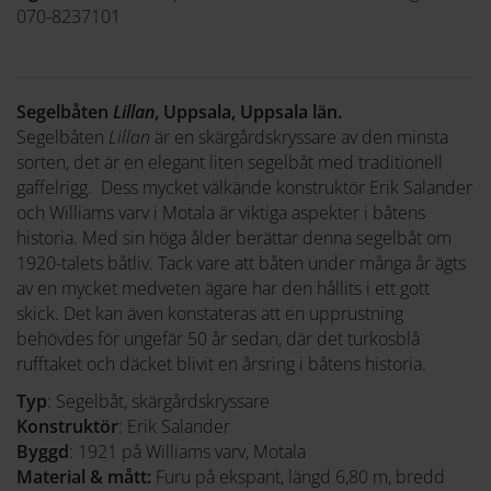
070-8237101
Segelbåten
Lillan
, Uppsala, Uppsala län.
Segelbåten
Lillan
är en skärgårdskryssare av den minsta
sorten, det är en elegant liten segelbåt med traditionell
gaffelrigg. Dess mycket välkände konstruktör Erik Salander
och Williams varv i Motala är viktiga aspekter i båtens
historia. Med sin höga ålder berättar denna segelbåt om
1920-talets båtliv. Tack vare att båten under många år ägts
av en mycket medveten ägare har den hållits i ett gott
skick. Det kan även konstateras att en upprustning
behövdes för ungefär 50 år sedan, där det turkosblå
rufftaket och däcket blivit en årsring i båtens historia.
Typ
: Segelbåt, skärgårdskryssare
Konstruktör
: Erik Salander
Byggd
: 1921 på Williams varv, Motala
Material & mått:
Furu på ekspant, längd 6,80 m, bredd