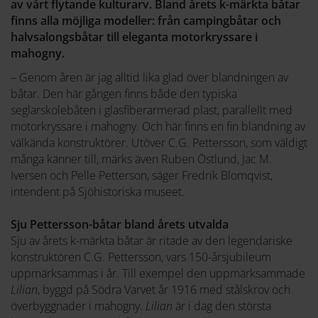
av vårt flytande kulturarv. Bland årets k-märkta båtar
finns alla möjliga modeller: från campingbåtar och
halvsalongsbåtar till eleganta motorkryssare i
mahogny.
– Genom åren är jag alltid lika glad över blandningen av
båtar. Den här gången finns både den typiska
seglarskolebåten i glasfiberarmerad plast, parallellt med
motorkryssare i mahogny. Och här finns en fin blandning av
välkända konstruktörer. Utöver C.G. Pettersson, som väldigt
många känner till, märks även Ruben Östlund, Jac M.
Iversen och Pelle Petterson, säger Fredrik Blomqvist,
intendent på Sjöhistoriska museet.
Sju Pettersson-båtar bland årets utvalda
Sju av årets k-märkta båtar är ritade av den legendariske
konstruktören C.G. Pettersson, vars 150-årsjubileum
uppmärksammas i år. Till exempel den uppmärksammade
Lilian
, byggd på Södra Varvet år 1916 med stålskrov och
överbyggnader i mahogny.
Lilian
är i dag den största