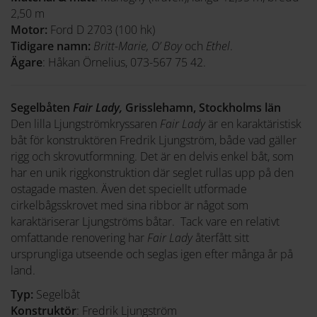
2,50 m
Motor:
Ford D 2703 (100 hk)
Tidigare namn:
Britt-Marie, O’ Boy
och
Ethel
.
Ägare
: Håkan Örnelius, 073-567 75 42.
Segelbåten
Fair Lady,
Grisslehamn, Stockholms län
Den lilla Ljungströmkryssaren
Fair Lady
är en karaktäristisk
båt för konstruktören Fredrik Ljungström, både vad gäller
rigg och skrovutformning. Det är en delvis enkel båt, som
har en unik riggkonstruktion där seglet rullas upp på den
ostagade masten. Även det speciellt utformade
cirkelbågsskrovet med sina ribbor är något som
karaktäriserar Ljungströms båtar. Tack vare en relativt
omfattande renovering har
Fair Lady
återfått sitt
ursprungliga utseende och seglas igen efter många år på
land.
Typ:
Segelbåt
Konstruktör
: Fredrik Ljungström