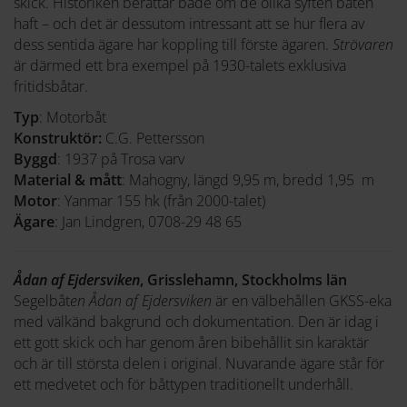
skick. Historiken berättar både om de olika syften båten
haft – och det är dessutom intressant att se hur flera av
dess sentida ägare har koppling till förste ägaren.
Strövaren
är därmed ett bra exempel på 1930-talets exklusiva
fritidsbåtar.
Typ
: Motorbåt
Konstruktör:
C.G. Pettersson
Byggd
: 1937 på Trosa varv
Material & mått
: Mahogny, längd 9,95 m, bredd 1,95 m
Motor
: Yanmar 155 hk (från 2000-talet)
Ägare
: Jan Lindgren, 0708-29 48 65
Ådan af Ejdersviken
,
Grisslehamn, Stockholms län
Segelbåt
en Ådan af Ejdersviken
är en välbehållen GKSS-eka
med välkänd bakgrund och dokumentation. Den är idag i
ett gott skick och har genom åren bibehållit sin karaktär
och är till största delen i original. Nuvarande ägare står för
ett medvetet och för båttypen traditionellt underhåll.