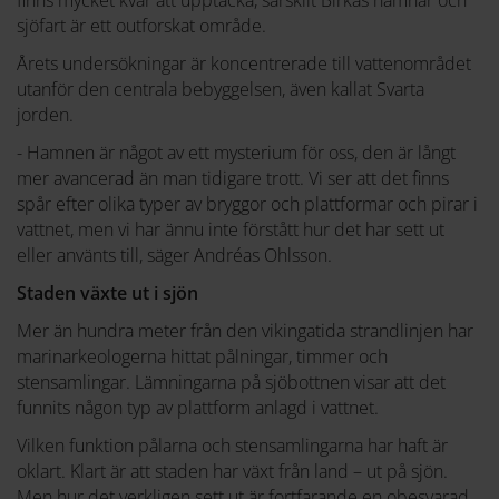
sjöfart är ett outforskat område.
Årets undersökningar är koncentrerade till vattenområdet
utanför den centrala bebyggelsen, även kallat Svarta
jorden.
- Hamnen är något av ett mysterium för oss, den är långt
mer avancerad än man tidigare trott. Vi ser att det finns
spår efter olika typer av bryggor och plattformar och pirar i
vattnet, men vi har ännu inte förstått hur det har sett ut
eller använts till, säger Andréas Ohlsson.
Staden växte ut i sjön
Mer än hundra meter från den vikingatida strandlinjen har
marinarkeologerna hittat pålningar, timmer och
stensamlingar. Lämningarna på sjöbottnen visar att det
funnits någon typ av plattform anlagd i vattnet.
Vilken funktion pålarna och stensamlingarna har haft är
oklart. Klart är att staden har växt från land – ut på sjön.
Men hur det verkligen sett ut är fortfarande en obesvarad