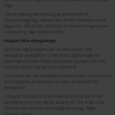
fråga.
- Det är naturligt att tänka sig att staden haft en
försvarsanläggning i vattnet, men fynden beskriver också
något mer. Det är inte otänkbart att hamnen fungerat som
stadens torg, säger Johan Rönnby.
Hoppas hitta vikingaskepp
Fynd från utgrävningarna ger en unik inblick i det
vikingatida vardagslivet. Under årets utgrävningar har
arkeologerna hittills hittat repstumpar, djurben, keramik,
bärnsten och en mängd olika träföremål.
Trä bevaras väl i de syrefattiga sjösedimenten, och vid Birka
finns möjlighet att hitta helt nya typer av föremål från
vikingatiden.
- Ungefär 30 procent av alla föremål vi hittar kan vi inte
identifiera, vi vet inte vad de använts till. Det är lite coolt,
det visar hur lite vi vet om vikingatida vardag. Säger
Andréas Olsson.