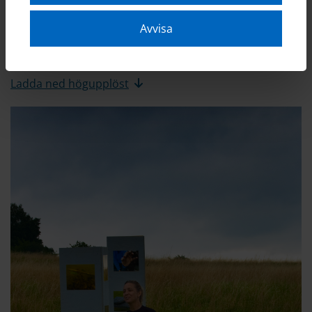
bild
Avvisa
Birka - undersökningar
Staffan Rennermalm
Ladda ned högupplöst