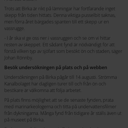
Trots att Birka är rikt på lämningar har fortfarande inget
skepp från tiden hittats. Denna viktiga pusselbit saknas,
men förra året bärgades spanten till ett skepp ur en
vassrugge.
- I år ska vi ge oss ner i vassruggen och se om vi hittar
resten av skeppet. Ett sådant fynd är nödvändigt för att
förstå vilken typ av sjöfart som besökt ön och staden, säger
Johan Rönnby.
Besök undersökningen på plats och på webben
Undersökningen på Birka pågår till 14 augusti. Strömma
Kanalbolaget har dagligen turer till och från ön och
besökare är välkomna att följa arbetet.
På plats finns möjlighet att se de senaste fynden, prata
med marinarkeologerna och titta på undervattensfilmer
från dykningarna. Många fynd från tidigare år ställs även ut
på museet på Birka.