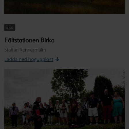
bild
Fältstationen Birka
Staffan Rennermalm
Ladda ned högupplöst