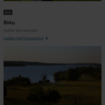
bild
Birka
Staffan Rennermalm
Ladda ned högupplöst