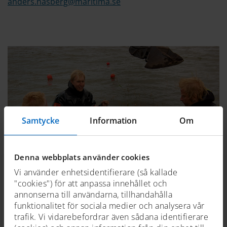
anders.nasberg@maritima.se
Samtycke
Information
Om
Denna webbplats använder cookies
Vi använder enhetsidentifierare (så kallade
"cookies") för att anpassa innehållet och
annonserna till användarna, tillhandahålla
funktionalitet för sociala medier och analysera vår
trafik. Vi vidarebefordrar även sådana identifierare
bild