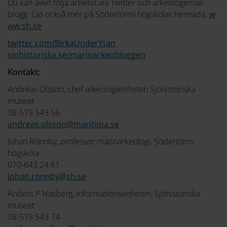
Du kan även följa arbetet via Twitter och arkeologernas
blogg. Läs också mer på Södertörns högskolas hemsida:
w
ww.sh.se
twitter.com/BirkaUnderYtan
sjohistoriska.se/marinarkeobloggen
Kontakt:
Andréas Olsson, chef arkeologienheten Sjöhistoriska
museet
08-519 549 56
andreas.olsson@maritima.se
Johan Rönnby, professor marinarkeologi, Södertörns
högskola
070-643 24 61
johan.ronnby@sh.se
Anders P Näsberg, informationsenheten, Sjöhistoriska
museet
08-519 549 74