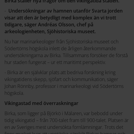
Birka ställer nya frågor om den vikingatida staden.
-
Undersökningar av hamnen utanför Svarta jorden
visar att den är betydligt med komplex än vi trott
tidigare, säger Andréas Olsson, chef på
arkeologienheten, Sjöhistoriska museet.
Nu har marinarkeologer från Sjöhistoriska museet och
Södertörns högskola inlett de årligen återkommande
undersökningarna av Birka. Tillsammans försöker de förstå
hur staden fungerat – ur ett maritimt perspektiv.
- Birka är en självklar plats att bedriva forskning kring
vikingatidens skepp, sjöfart och kommunikation, säger
Johan Rönnby, professor i marinarkeologi vid Södertörns
högskola.
Vikingastad med överraskningar
Birka, som ligger på Björkö i Mälaren, var bebodd under
tidig vikingatid – från 700-talet fram till 900-talet. Platsen är
en av Sveriges mest undersökta fornlämningar. Trots det
finns mycket kvar att upptäcka, särskilt Birkas hamnar och