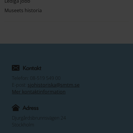
Lediga jobb
Museets historia
Kontakt
Telefon: 08-519 549 00
E-post:
sjohistoriska@smtm.se
Mer kontaktinformation
Adress
Djurgårdsbrunnsvägen 24
Stockholm