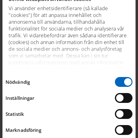
Vi använder enhetsidentifierare (så kallade
"cookies") för att anpassa innehållet och
Skola
annonserna till användarna, tillhandahålla
Prao och Praktik
funktionalitet för sociala medier och analysera vår
trafik. Vi vidarebefordrar även sådana identifierare
APL- Hassan och Arvid v38 -39 2022
(cookies) och annan information från din enhet till
APL- Evelie och Paul v 40-41 2021
de sociala medier och annons- och analysföretag
som vi samarbetar med. Dessa kan i sin tur
Film från Sjöhistoriskas pedagoger
kombinera informationen med annan information
SFI - Sprint och vuxenubildning
som du har tillhandahållit dem eller som de har
samlat in när du har använt deras tjänster. För mer
Visning av museet på lätt svenska
Samtyckesval
Nödvändig
information, se
cookies
.
Att besöka museet
Anpassad grund-, gymnasie- samt specialskola
Inställningar
Pedagogiskt material
Statistik
Emigranttrafiken och Titanic
Sjömanstatueringar
Marknadsföring
Projektarbete