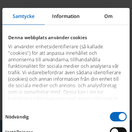
Prenumerera via Itunes
Samtycke
Information
Om
Till Itunes (extern webbplats)
Denna webbplats använder cookies
Vi använder enhetsidentifierare (så kallade
Prenumerera via Acast
"cookies") för att anpassa innehållet och
annonserna till användarna, tillhandahålla
Till Acast (extern webbplats)
funktionalitet för sociala medier och analysera vår
trafik. Vi vidarebefordrar även sådana identifierare
(cookies) och annan information från din enhet till
de sociala medier och annons- och analysföretag
som vi samarbetar med. Dessa kan i sin tur
kombinera informationen med annan information
Senast uppdaterad 2021-01-21
som du har tillhandahållit dem eller som de har
samlat in när du har använt deras tjänster. För mer
Samtyckesval
Nödvändig
information, se
cookies
.