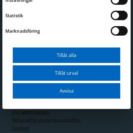
Inställningar
Kontakt
Statistik
Telefon: 08-519 549 00
E-post:
sjohistoriska@smtm.se
Marknadsföring
Mer kontaktinformation
Adress
Tillåt alla
Djurgårdsbrunnsvägen 24
Stockholm
Tillåt urval
Webbplatsen
Avvisa
Webbkarta
Tillgänglighetsredogörelse
Om webbplatsen
Behandling av personuppgifter
Cookies