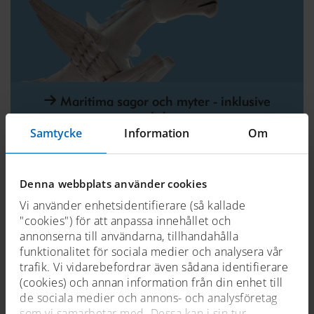
Maritima sagor och myter - inklusive
workshop
Samtycke
Information
Om
Denna webbplats använder cookies
skola
åk f-3
förskola
Vi använder enhetsidentifierare (så kallade
"cookies") för att anpassa innehållet och
annonserna till användarna, tillhandahålla
funktionalitet för sociala medier och analysera vår
trafik. Vi vidarebefordrar även sådana identifierare
(cookies) och annan information från din enhet till
de sociala medier och annons- och analysföretag
som vi samarbetar med. Dessa kan i sin tur