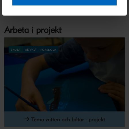
Arbeta i projekt
skola
åk f-3
förskola
Tema vatten och båtar - projekt