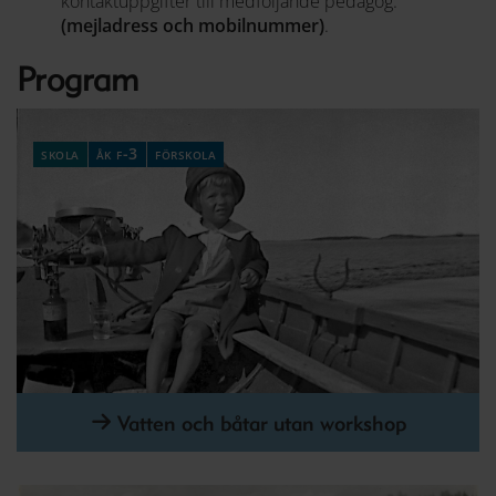
kontaktuppgifter till medföljande pedagog.
(mejladress och mobilnummer)
.
Program
skola
åk f-3
förskola
Vatten och båtar utan workshop