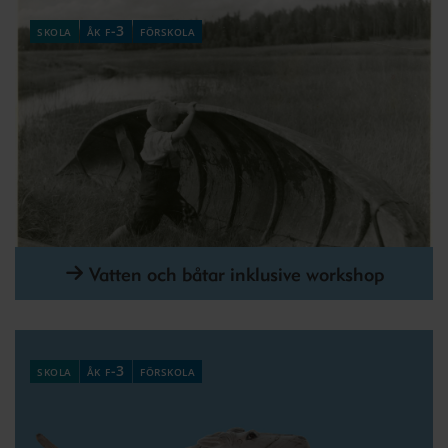
skola
åk f-3
förskola
Vatten och båtar inklusive workshop
skola
åk f-3
förskola