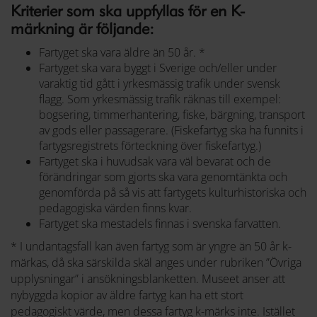
Kriterier som ska uppfyllas för en K-
märkning är följande:
Fartyget ska vara äldre än 50 år. *
Fartyget ska vara byggt i Sverige och/eller under
varaktig tid gått i yrkesmässig trafik under svensk
flagg. Som yrkesmässig trafik räknas till exempel:
bogsering, timmerhantering, fiske, bärgning, transport
av gods eller passagerare. (Fiskefartyg ska ha funnits i
fartygsregistrets förteckning över fiskefartyg.)
Fartyget ska i huvudsak vara väl bevarat och de
förändringar som gjorts ska vara genomtänkta och
genomförda på så vis att fartygets kulturhistoriska och
pedagogiska värden finns kvar.
Fartyget ska mestadels finnas i svenska farvatten.
* I undantagsfall kan även fartyg som är yngre än 50 år k-
märkas, då ska särskilda skäl anges under rubriken ”Övriga
upplysningar” i ansökningsblanketten. Museet anser att
nybyggda kopior av äldre fartyg kan ha ett stort
pedagogiskt värde, men dessa fartyg k-märks inte. Istället