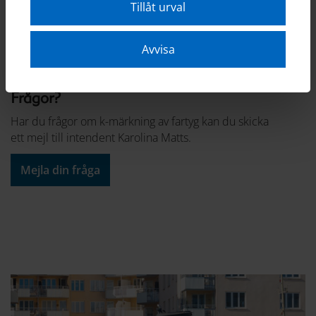
fartyg. Här kan du ta del av rapporten.
Tillåt urval
Ladda ner rapporten (pdf)
Avvisa
Frågor?
Har du frågor om k-märkning av fartyg kan du skicka
ett mejl till intendent Karolina Matts.
Mejla din fråga
Previous
Nex