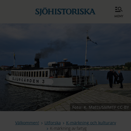
meny
Foto: K. Matts/SMMTF CC-BY
Välkommen!
Utforska
K-märkning och kulturarv
K-märkning av fartyg