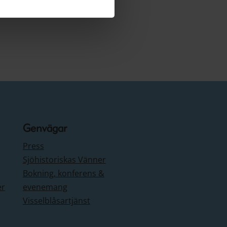
Genvägar
Press
Sjöhistoriskas Vänner
Bokning, konferens &
er
evenemang
Visselblåsartjänst