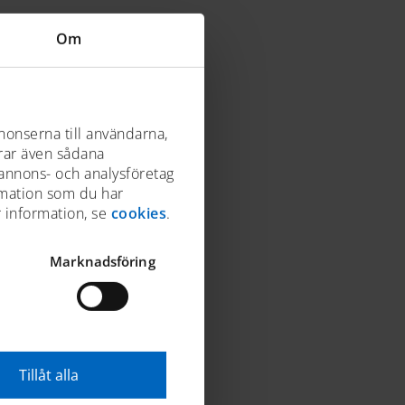
Om
nonserna till användarna,
drar även sådana
 annons- och analysföretag
rmation som du har
r information, se
cookies
.
Marknadsföring
Tillåt alla