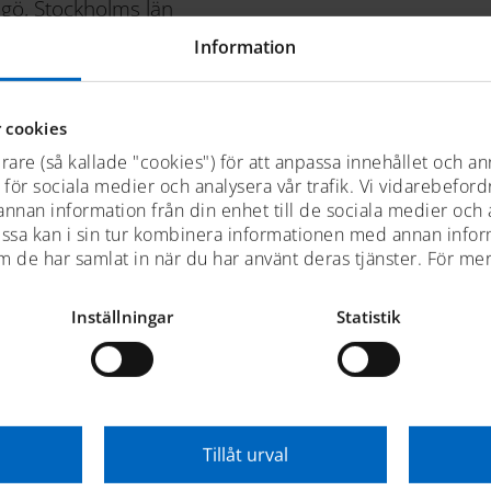
ngö, Stockholms län
av den välkände C G Pettersson och byggdes
Information
rv i Kristinehamn. Det kravellbyggda skrovet
h är knappt 15 meter långt. Till sin
uff, separat salong och väl tilltagen akterruff.
 cookies
an förses med löstagbara baldakintak.
rare (så kallade "cookies") för att anpassa innehållet och an
ra ägare, varav den nuvarande ägt båten i 40
t för sociala medier och analysera vår trafik. Vi vidarebefor
indre förändringar, t ex tillkommen skorsten
 annan information från din enhet till de sociala medier och
åtens mer än 100-åriga existens men till
ssa kan i sin tur kombinera informationen med annan info
inalutförande sedan byggåret. Båten har idag
om de har samlat in när du har använt deras tjänster. För me
en fanns en Albin motor på 25 hästkrafter.
xklusiv fritidsbåt från den tidsperiod då de
Inställningar
Statistik
ommarhus i skärgården och en representativ
 ägarlängden är känd och hemmavattnen har
n.
Astrella
har hemmahamn på Lidingö.
ns även med i Motor Yacht Societys MYS-
Tillåt urval
ka museets fotoarkiv