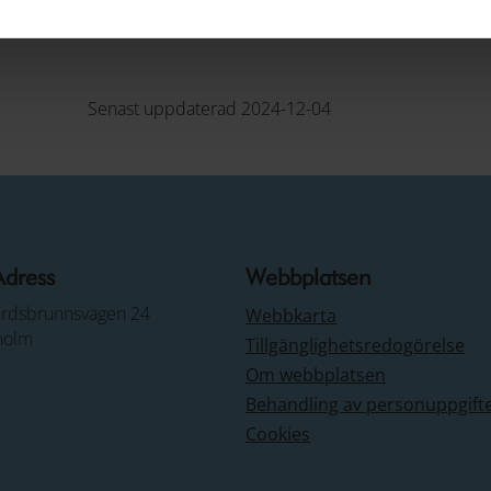
Senast uppdaterad 2024-12-04
Adress
Webbplatsen
årdsbrunnsvägen 24
Webbkarta
holm
Tillgänglighetsredogörelse
Om webbplatsen
Behandling av personuppgift
Cookies