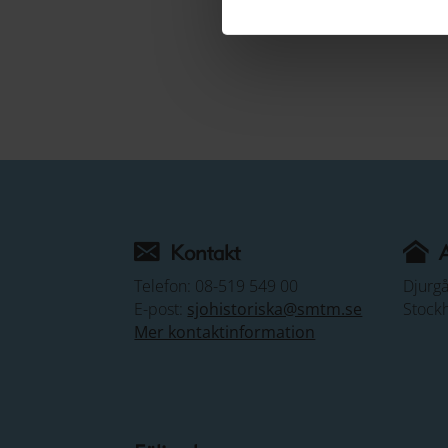
Kontakt
Telefon: 08-519 549 00
Djurg
E-post:
sjohistoriska@smtm.se
Stock
Mer kontaktinformation