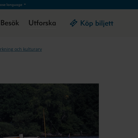
ose language
Besök
Utforska
Köp biljett
rkning och kulturarv