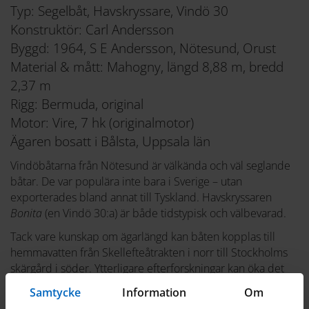
Typ: Segelbåt, Havskryssare, Vindö 30
Konstruktör: Carl Andersson
Byggd: 1964, S E Andersson, Nötesund, Orust
Material & mått: Mahogny, längd 8,88 m, bredd
2,37 m
Rigg: Bermuda, original
Motor: Vire, 7 hk (originalmotor)
Ägaren bosatt i Bålsta, Uppsala län
Vindöbåtarna från Nötesund är välkända och väl seglande
båtar. De var populära inte bara i Sverige – utan
exporterades bland annat till Tyskland. Havskryssaren
Bonita
(en Vindö 30:a) är både tidstypisk och välbevarad.
Tack vare kunskap om ägarlängd kan båten kopplas till
hemmavatten från Skellefteåtrakten i norr till Stockholms
skärgård i söder. Ytterligare efterforskningar kan öka det
kulturhistoriska värdet.
Samtycke
Information
Om
Bonita
är i gott skick – tack vare ett relevant underhåll. Till