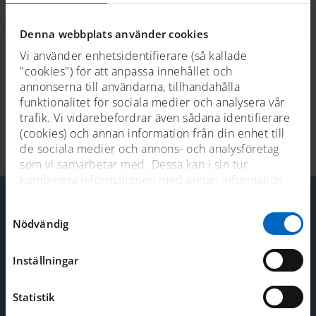
autenticiteten hör även att både rigg och motor är original
från mitten av 1960-talet.
Bonita
k-märktes 2012.
Denna webbplats använder cookies
Foto: Peter Boll
Vi använder enhetsidentifierare (så kallade
"cookies") för att anpassa innehållet och
annonserna till användarna, tillhandahålla
funktionalitet för sociala medier och analysera vår
trafik. Vi vidarebefordrar även sådana identifierare
Senast uppdaterad 2023-08-10
(cookies) och annan information från din enhet till
de sociala medier och annons- och analysföretag
som vi samarbetar med. Dessa kan i sin tur
kombinera informationen med annan information
som du har tillhandahållit dem eller som de har
samlat in när du har använt deras tjänster. För mer
Samtyckesval
Nödvändig
information, se
cookies
.
Kontakt
Telefon: 08-519 549 00
Inställningar
E-post:
sjohistoriska@smtm.se
Mer kontaktinformation
Statistik