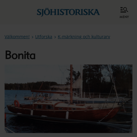
meny
Välkommen!
Utforska
K-märkning och kulturarv
Bonita