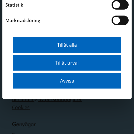
Telefon: 08-519 549 00
Statistik
E-post:
sjohistoriska@smtm.se
Mer kontaktinformation
Marknadsföring
Adress
Djurgårdsbrunnsvägen 24
Tillåt alla
Stockholm
Tillåt urval
Webbplatsen
Webbkarta
Avvisa
Tillgänglighetsredogörelse
Om webbplatsen
Behandling av personuppgifter
Cookies
Genvägar