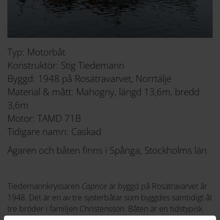
Typ: Motorbåt
Konstruktör: Stig Tiedemann
Byggd: 1948 på Rosätravarvet, Norrtälje
Material & mått: Mahogny, längd 13,6m, bredd
3,6m
Motor: TAMD 71B
Tidigare namn: Caskad
Ägaren och båten finns i Spånga, Stockholms län
Tiedemannkryssaren
Caprice
är byggd på Rosätravarvet år
1948. Det är en av tre systerbåtar som byggdes samtidigt åt
tre bröder i familjen Christensson. Båten är en tidstypisk
konstruktion som idag är både välbevarad och i gott skick.