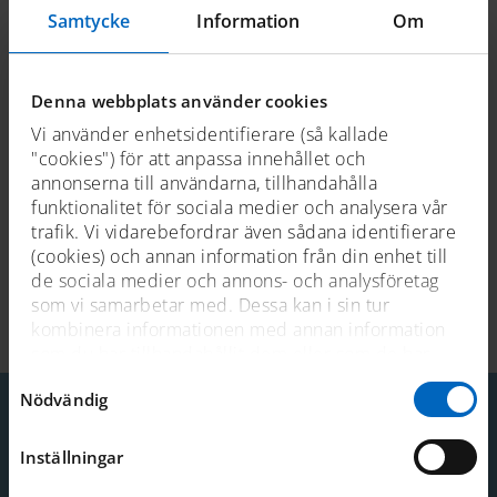
Samtycke
Information
Om
De små förändringar som gjorts, t ex nedgången mellan
brygga och akterruff, kan anses vara del av båtens historia.
Caprice
har en känd historia och en komplett ägarlängd.
Denna webbplats använder cookies
Båten k-märktes 2015 och finns även med i Motor Yacht
Vi använder enhetsidentifierare (så kallade
Societys MYS-arkiv.
"cookies") för att anpassa innehållet och
annonserna till användarna, tillhandahålla
funktionalitet för sociala medier och analysera vår
trafik. Vi vidarebefordrar även sådana identifierare
(cookies) och annan information från din enhet till
de sociala medier och annons- och analysföretag
Senast uppdaterad 2025-06-09
som vi samarbetar med. Dessa kan i sin tur
kombinera informationen med annan information
som du har tillhandahållit dem eller som de har
samlat in när du har använt deras tjänster. För mer
Samtyckesval
Nödvändig
information, se
cookies
.
Inställningar
Kontakt