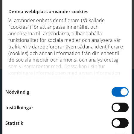
båtens material och karaktär.
Florida
k-märktes 2010.
Denna webbplats använder cookies
Foto: J Andersson
Vi använder enhetsidentifierare (så kallade
"cookies") för att anpassa innehållet och
annonserna till användarna, tillhandahålla
funktionalitet för sociala medier och analysera vår
trafik. Vi vidarebefordrar även sådana identifierare
Senast uppdaterad 2025-04-03
(cookies) och annan information från din enhet till
de sociala medier och annons- och analysföretag
som vi samarbetar med. Dessa kan i sin tur
kombinera informationen med annan information
som du har tillhandahållit dem eller som de har
samlat in när du har använt deras tjänster. För mer
Samtyckesval
Nödvändig
information, se
cookies
.
Kontakt
Telefon: 08-519 549 00
Inställningar
E-post:
sjohistoriska@smtm.se
Mer kontaktinformation
Statistik
Adress