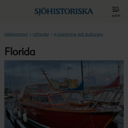
meny
Välkommen!
Utforska
K-märkning och kulturarv
Florida