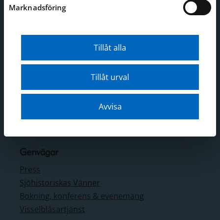
Marknadsföring
Djurgårdsbrunnsvägen 24
Stockholm
Tillåt alla
Webbplatsen
Webbkarta
Tillåt urval
Tillgänglighetsredogörelse
Om webbplatsen
Avvisa
Behandling av personuppgifter
Cookies
Genvägar
Press
Sjöhistoriskas Vänner
Bokning, konferens & evenemang
Visselblåsartjänst