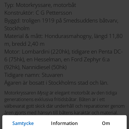
Typ: Motorkryssare, motorbåt
Konstruktör: C G Pettersson
Byggd: troligen 1919 på Smedsuddens båtvarv,
Stockholm
Material & mått: Hondurasmahogny, längd 11,80
m, bredd 2,40 m
Motor: Lombardini (220hk), tidigare en Penta DC-
6 (75hk), en Hesselman, en Ford Zephyr 6:a
(92hk), Nannidiesel (50hk)
Tidigare namn: Stuvaren
Ägaren är bosatt i Stockholms stad och län.
Motorkryssaren
Mysig
är elegant motorbåt av den tidiga
generationens exklusiva fritidsbåtar. Båten är i ett
välbevarat gott skick där underhåll och reparationer genom
åren gjorts med hänsyn till båtens karaktär och material.
Den nuvarande ägaren genomför i nuläget efterforskningar
Samtycke
Information
Om
för att klarlägga båtens tidigaste historia. Det troliga