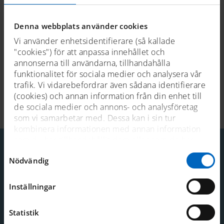
byggåret är 1919 och den troliga byggplatsen
Smedsuddens båtvarv, Stockholm. Motorkryssaren
Mysig
k-
Denna webbplats använder cookies
märktes 2015 och finns även med i Motor Yacht Societys
MYS-arkiv.
Vi använder enhetsidentifierare (så kallade
"cookies") för att anpassa innehållet och
annonserna till användarna, tillhandahålla
funktionalitet för sociala medier och analysera vår
trafik. Vi vidarebefordrar även sådana identifierare
(cookies) och annan information från din enhet till
Senast uppdaterad 2026-01-15
de sociala medier och annons- och analysföretag
som vi samarbetar med. Dessa kan i sin tur
kombinera informationen med annan information
som du har tillhandahållit dem eller som de har
samlat in när du har använt deras tjänster. För mer
Samtyckesval
Nödvändig
information, se
cookies
.
Kontakt
Telefon: 08-519 549 00
Inställningar
E-post:
sjohistoriska@smtm.se
Mer kontaktinformation
Statistik