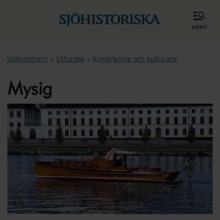
meny
Välkommen!
Utforska
K-märkning och kulturarv
Mysig