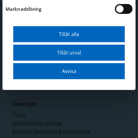
Adress
Marknadsföring
Djurgårdsbrunnsvägen 24
Stockholm
Tillåt alla
Webbplatsen
Tillåt urval
Webbkarta
Tillgänglighetsredogörelse
Om webbplatsen
Avvisa
Behandling av personuppgifter
Cookies
Genvägar
Press
Sjöhistoriskas Vänner
Bokning, konferens & evenemang