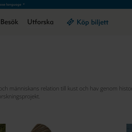
ose language
Besök
Utforska
Köp biljett
ch människans relation till kust och hav genom histori
rskningsprojekt.