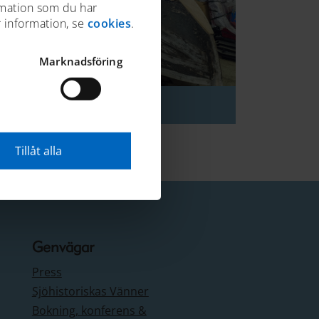
rmation som du har
r information, se
cookies
.
Marknadsföring
Kontakta oss
Tillåt alla
Genvägar
Press
Sjöhistoriskas Vänner
Bokning, konferens &