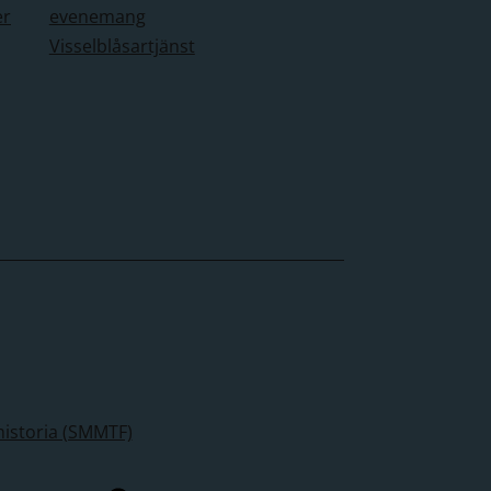
er
evenemang
Visselblåsartjänst
historia (SMMTF)