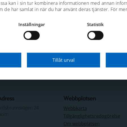
ssa kan i sin tur kombinera informationen med annan info
om de har samlat in när du har använt deras tjänster. För me
Inställningar
Statistik
ift
Tillåt urval
Adress
Webbplatsen
årdsbrunnsvägen 24
Webbkarta
holm
Tillgänglighetsredogörelse
Om webbplatsen