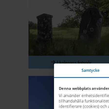
I kolerans fotspår
Samtycke
Denna webbplats använder
Vi använder enhetsidentifie
tillhandahålla funktionalite
identifierare (cookies) och