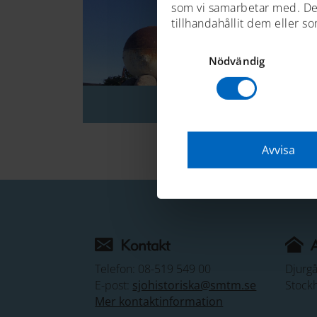
som vi samarbetar med. De
tillhandahållit dem eller s
Samtyckesval
Nödvändig
Sjöminor på dr
Avvisa
Kontakt
Telefon: 08-519 549 00
Djurg
E-post:
sjohistoriska@smtm.se
Stock
Mer kontaktinformation