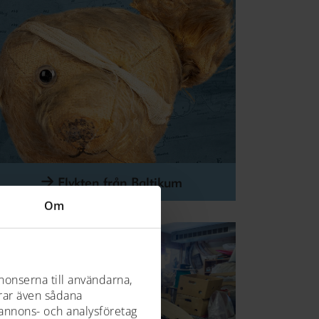
Flykten från Baltikum
Om
nonserna till användarna,
drar även sådana
 annons- och analysföretag