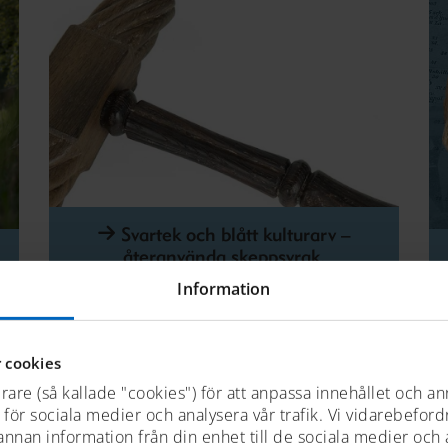
Svartek och blått kulturarv –
återanvända skeppsvrak.
Information
 cookies
rare (så kallade "cookies") för att anpassa innehållet och an
t för sociala medier och analysera vår trafik. Vi vidarebefor
 annan information från din enhet till de sociala medier och