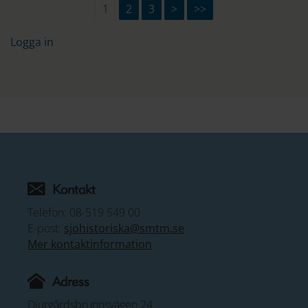
1
2
3
>
>>
Logga in
Kontakt
Telefon: 08-519 549 00
E-post:
sjohistoriska@smtm.se
Mer kontaktinformation
Adress
Djurgårdsbrunnsvägen 24