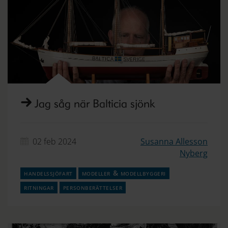
Jag såg när Balticia sjönk
02 feb 2024
Susanna Allesson
Nyberg
handelssjöfart
modeller & modellbyggeri
ritningar
personberättelser