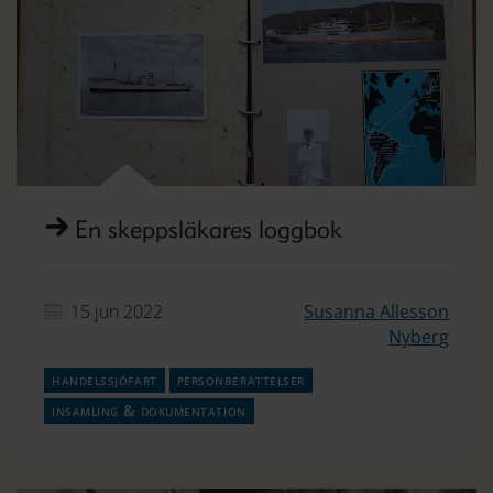
En skeppsläkares loggbok
15 jun 2022
Susanna Allesson
Nyberg
handelssjöfart
personberättelser
insamling & dokumentation