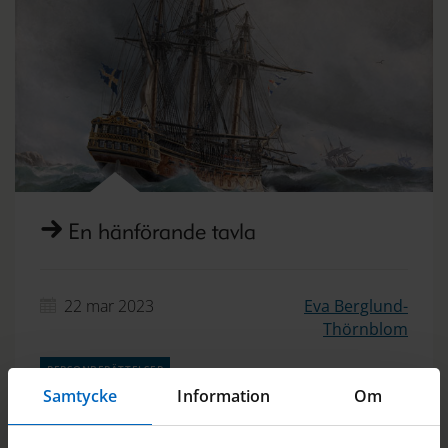
En hänförande tavla
22 mar 2023
Eva Berglund-
Thörnblom
personberättelser
Samtycke
Information
Om