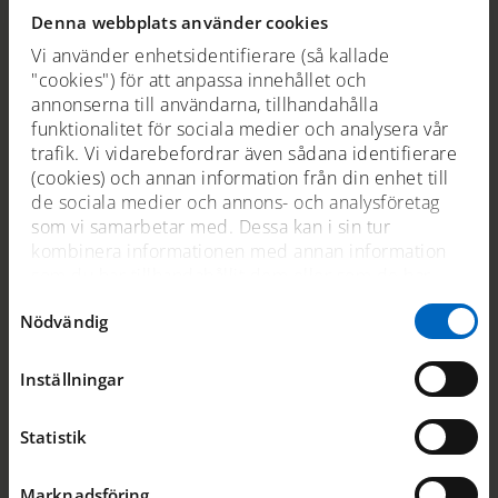
Denna webbplats använder cookies
Vi använder enhetsidentifierare (så kallade
"cookies") för att anpassa innehållet och
annonserna till användarna, tillhandahålla
funktionalitet för sociala medier och analysera vår
trafik. Vi vidarebefordrar även sådana identifierare
(cookies) och annan information från din enhet till
de sociala medier och annons- och analysföretag
som vi samarbetar med. Dessa kan i sin tur
kombinera informationen med annan information
Leo Demants flykt över Öresund
som du har tillhandahållit dem eller som de har
samlat in när du har använt deras tjänster. För mer
Samtyckesval
Nödvändig
information, se
cookies
.
30 nov 2022
Gästbloggare
Inställningar
personberättelser
personporträtt
Statistik
Marknadsföring