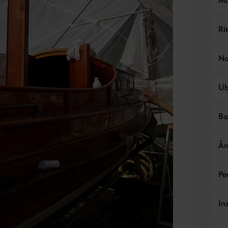
Mo
Ri
Na
Ub
Ba
Ån
Pe
In