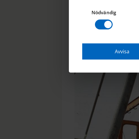
Samtyckesval
Nyköping) om att köpa båten. 
har därefter i över 70 år vår
Nödvändig
Plurr är en han). Pappa Arcini 
brodern Thorsten flyttade frå
därefter under många år av C
tillsammans med sin fru och d
men också Sundsvall har vari
Avvisa
tillbaka till Nyköping.