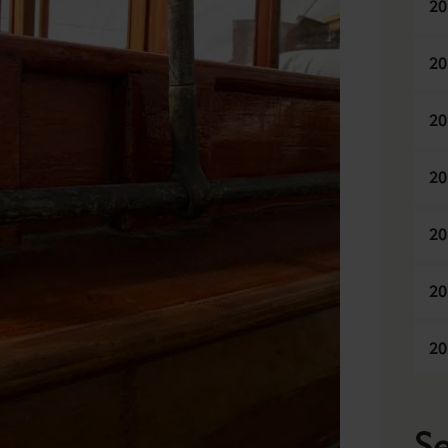
20
20
20
20
20
20
20
Se