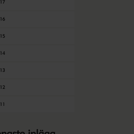
17
16
15
14
13
12
11
naste inlägg