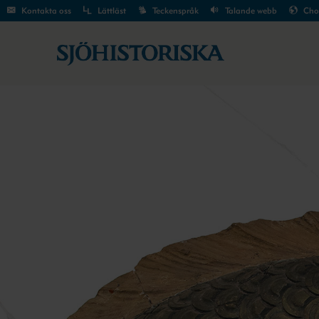
Kontakta oss
Lättläst
Teckenspråk
Talande webb
Cho