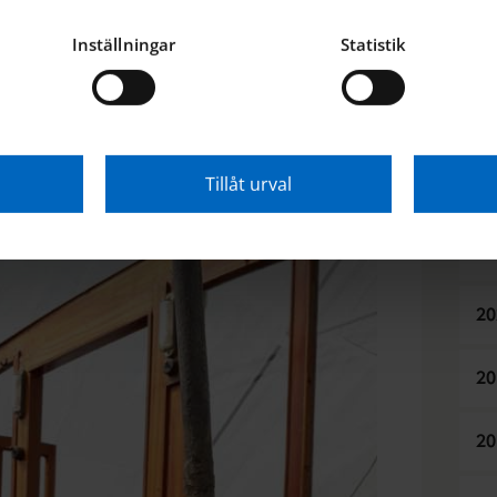
Familjen Arcini blev ägare till Plurr 1945 och
dat och använt honom (Carl-Erik är noga med att
Inställningar
Statistik
20
gick bort alltför tidigt i början av 1950-talet och
n Nyköping. Plurr förvaltades och vårdades
arl-Erik som tillbringade varje sommar ombord
20
e tre barnen. En tid bodde familjen i Märsta
t hemmahamn för Plurr innan han åter flyttades
Tillåt urval
20
20
20
20
20