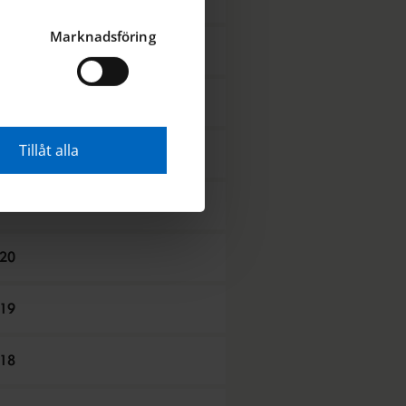
Marknadsföring
24
23
Tillåt alla
22
21
20
19
18