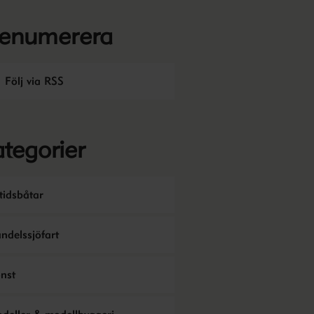
renumerera
Följ via RSS
tegorier
itidsbåtar
ndelssjöfart
nst