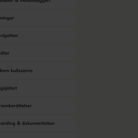
deller & modellbyggeri
tningar
vigation
åtar
kom kulisserna
gsjöfart
rsonberättelser
samling & dokumentation