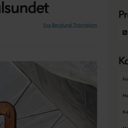
ålsundet
P
Eva Berglund Thörnblom
Ka
Fr
Ha
Ko