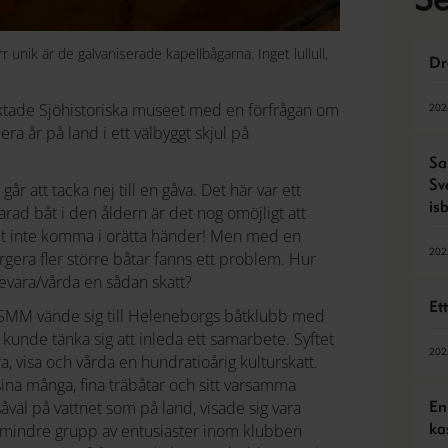
r unik är de galvaniserade kapellbågarna. Inget lullull,
Dr
taktade Sjöhistoriska museet med en förfrågan om
202
ra år på land i ett välbyggt skjul på
Sa
Sv
 går att tacka nej till en gåva. Det här var ett
is
varad båt i den åldern är det nog omöjligt att
nkelt inte komma i orätta händer! Men med en
202
gera fler större båtar fanns ett problem. Hur
evara/vårda en sådan skatt?
Et
 SMM vände sig till Heleneborgs båtklubb med
kunde tänka sig att inleda ett samarbete. Syftet
202
, visa och vårda en hundratioårig kulturskatt.
ina många, fina träbåtar och sitt varsamma
En
äl på vattnet som på land, visade sig vara
ka
n mindre grupp av entusiaster inom klubben