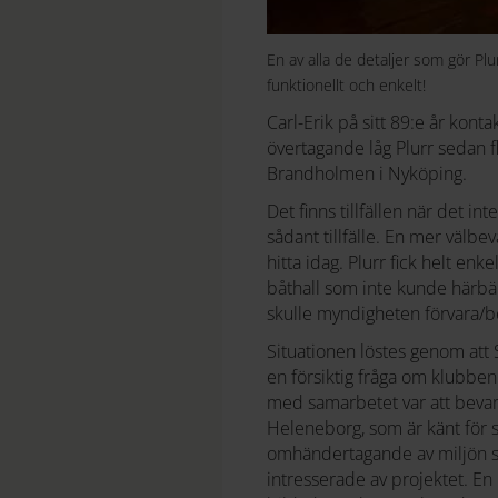
En av alla de detaljer som gör Plur
funktionellt och enkelt!
Carl-Erik på sitt 89:e år kon
övertagande låg Plurr sedan fle
Brandholmen i Nyköping.
Det finns tillfällen när det inte
sådant tillfälle. En mer välbe
hitta idag. Plurr fick helt e
båthall som inte kunde härbär
skulle myndigheten förvara/b
Situationen löstes genom att
en försiktig fråga om klubben 
med samarbetet var att bevara
Heleneborg, som är känt för s
omhändertagande av miljön såv
intresserade av projektet. E